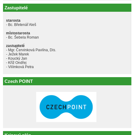
Zastupitelé
starosta
- Bc. Břetenář Aleš
místostarosta
- Bc. Šebela Roman
zastupitelé
- Mgr. Červinková Pavlína, Dis.
- Ježek Marek
- Koucký Jan
- Kříž Ondřej
- Vilímková Petra
Czech POINT