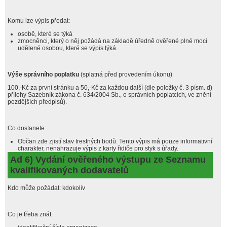
Komu lze výpis předat:
osobě, které se týká
zmocněnci, který o něj požádá na základě úředně ověřené plné moci
udělené osobou, které se výpis týká.
Výše správního poplatku
(splatná před provedením úkonu)
100,-Kč za první stránku a 50,-Kč za každou další (dle položky č. 3 písm. d)
přílohy Sazebník zákona č. 634/2004 Sb., o správních poplatcích, ve znění
pozdějších předpisů).
Co dostanete
Občan zde zjistí stav trestných bodů. Tento výpis má pouze informativní
charakter, nenahrazuje výpis z karty řidiče pro styk s úřady.
Ad 6) Vydání ověřeného výstupu ze Seznamu
kvalifikovaných dodavatelů
Kdo může požádat: kdokoliv
Co je třeba znát: