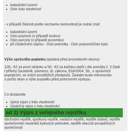
katastrální území
číslo listu vlastnictví
- v případě žádosti podle seznamu nemovitostí je nutné znát:
katastrální území
číslo popisné (v případě budov)
číslo parcely (v případě pozemku)
při částečném výpisu - číslo jednotky - číslo popisné/číslo bytu
Výše správního poplatku
(splatná před provedením úkonu)
100,- Kč za první stránku a 50,- Kč za každou další ( dle položky č. 3 části
I přílohy Sazebník. písmeno. d). zákona. 634/2004. Sb., o správních
poplatcích, ve znění pozdějších předpisů). Žadatel bude informován
o počtu stran a výše poplatku před potvrzením výstupu.
Co dostanete
úplný výpis z listu vlastnictví
částečný výpis z listu vlastnictví
ad 2) Výpis z veřejného rejstříku
obchodní rejstřík, spolkový rejstřík, nadační rejstřík, rejstřík ústavů, rejstřík
společenství vlastníků bytových jednotek, rejstřík obecně prospěšných
společností