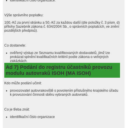
identifikační číslo organizace.
Výše správního poplatku:
100,-Kč za první stránku a 50,-Kč za každou další (dle položky č. 3 písm. d)
přílohy Sazebník zákona č. 634/2004 Sb., o správních poplatcích, ve znění
pozdějších předpisů).
Co dostanete:
ověřený výstup ze Seznamu kvalifikovaných dodavatelů, jímž lze
prokázat splnění kvalifikačních kritérií podle zákona o veřejných
zakázkách.
Ad 7) Podání do registru účastníků provozu
modulu autovraků ISOH (MA ISOH)
Kdo může podání učinit:
provozovatel autovrakoviště s povolením příslušného krajského úřadu
k provozování činnosti sběru vybraných autovraků.
Co je třeba znát:
identifikační číslo organizace