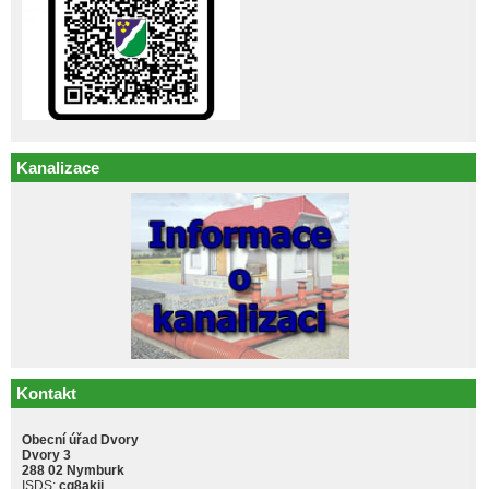
Kanalizace
Kontakt
Obecní úřad Dvory
Dvory 3
288 02 Nymburk
ISDS:
cq8akji