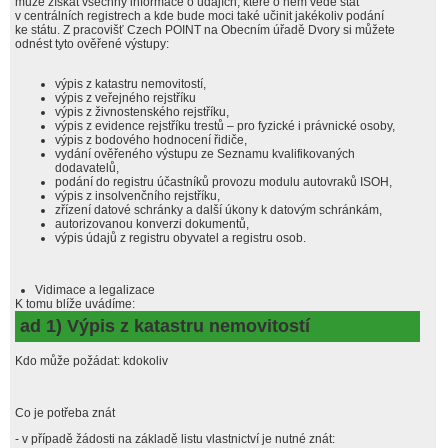
může získat všechny informace o údajích, které o něm vede stát
v centrálních registrech a kde bude moci také učinit jakékoliv podání
ke státu. Z pracovišť Czech POINT na Obecním úřadě Dvory si můžete
odnést tyto ověřené výstupy:
výpis z katastru nemovitostí,
výpis z veřejného rejstříku
výpis z živnostenského rejstříku,
výpis z evidence rejstříku trestů – pro fyzické i právnické osoby,
výpis z bodového hodnocení řidiče,
vydání ověřeného výstupu ze Seznamu kvalifikovaných
dodavatelů,
podání do registru účastníků provozu modulu autovraků ISOH,
výpis z insolvenčního rejstříku,
zřízení datové schránky a další úkony k datovým schránkám,
autorizovanou konverzi dokumentů,
výpis údajů z registru obyvatel a registru osob.
Vidimace a legalizace
K tomu blíže uvádíme:
ad 1) Výpis z katastru nemovitostí
Kdo může požádat: kdokoliv
Co je potřeba znát
- v případě žádosti na základě listu vlastnictví je nutné znát: