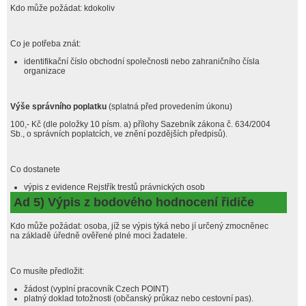
Kdo může požádat: kdokoliv
Co je potřeba znát:
identifikační číslo obchodní společnosti nebo zahraničního čísla
organizace
Výše správního poplatku
(splatná před provedením úkonu)
100,- Kč (dle položky 10 písm. a) přílohy Sazebník zákona č. 634/2004
Sb., o správních poplatcích, ve znění pozdějších předpisů).
Co dostanete
výpis z evidence Rejstřík trestů právnických osob
Ad 5) Výpis z bodového hodnocení řidiče
Kdo může požádat: osoba, jíž se výpis týká nebo jí určený zmocněnec
na základě úředně ověřené plné moci žadatele.
Co musíte předložit:
žádost (vyplní pracovník Czech POINT)
platný doklad totožnosti (občanský průkaz nebo cestovní pas).