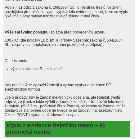
Podle § 11 odst. 1 zákona č. 269/1994 Sb., o Rejstříku trestů, ve znění
pozdějších předpisů, lze vydat výpis z této evidence osobě, které se výpis
týká, má platný doklad totožnosti a přiděleno rodné číslo.
Výše správního poplatku
(splatná před provedením úkonu)
100,- Kč (dle položky 10 písm. a) přílohy Sazebník zákona č. 634/2004
Sb., o správních poplatcích, ve znění pozdějších předpisů).
Co dostanete
výpis z evidence Rejstřík trestů
Kdy není možné vyhovět žádosti o vydání výpisu z evidence RT
elektronickou formou
Jde o případy, kdy je žádost elektronicky odeslána, ale Rejstřík trestů
odpoví, že ji nelze takto vyřídit v daném okamžiku. Úřad ověří totožnost
žadatele, přidělí tzv. „pořadové číslo“ žádosti, se kterým se žadatel může
dostavit ve stanovené době (je uvedeno na žádosti) na jakékoliv místo
Czech POINT k vydání požadovaného výpisu.
Výpis z evidence Rejstříku trestů – b)
právnická osoba