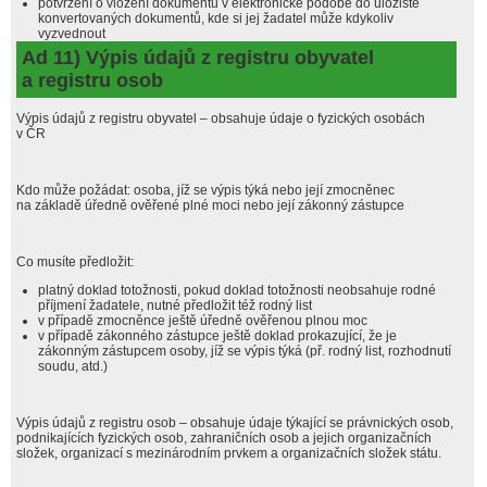
potvrzení o vložení dokumentu v elektronické podobě do úložiště
konvertovaných dokumentů, kde si jej žadatel může kdykoliv
vyzvednout
Ad 11) Výpis údajů z registru obyvatel
a registru osob
Výpis údajů z registru obyvatel – obsahuje údaje o fyzických osobách
v ČR
Kdo může požádat: osoba, jíž se výpis týká nebo její zmocněnec
na základě úředně ověřené plné moci nebo její zákonný zástupce
Co musíte předložit:
platný doklad totožnosti, pokud doklad totožnosti neobsahuje rodné
příjmení žadatele, nutné předložit též rodný list
v případě zmocněnce ještě úředně ověřenou plnou moc
v případě zákonného zástupce ještě doklad prokazující, že je
zákonným zástupcem osoby, jíž se výpis týká (př. rodný list, rozhodnutí
soudu, atd.)
Výpis údajů z registru osob – obsahuje údaje týkající se právnických osob,
podnikajících fyzických osob, zahraničních osob a jejich organizačních
složek, organizací s mezinárodním prvkem a organizačních složek státu.