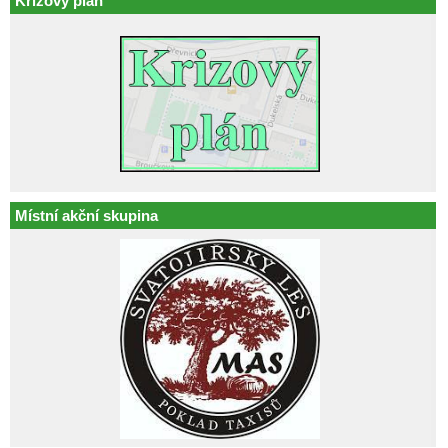
Krizový plán
Místní akční skupina