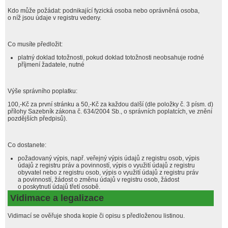
Kdo může požádat: podnikající fyzická osoba nebo oprávněná osoba,
o níž jsou údaje v registru vedeny.
Co musíte předložit:
platný doklad totožnosti, pokud doklad totožnosti neobsahuje rodné
příjmení žadatele, nutné
Výše správního poplatku:
100,-Kč za první stránku a 50,-Kč za každou další (dle položky č. 3 písm. d)
přílohy Sazebník zákona č. 634/2004 Sb., o správních poplatcích, ve znění
pozdějších předpisů).
Co dostanete:
požadovaný výpis, např. veřejný výpis údajů z registru osob, výpis
údajů z registru práv a povinností, výpis o využití údajů z registru
obyvatel nebo z registru osob, výpis o využití údajů z registru práv
a povinností, žádost o změnu údajů v registru osob, žádost
o poskytnutí údajů třetí osobě.
Vidimace a legalizace
Vidimací se ověřuje shoda kopie či opisu s předloženou listinou.