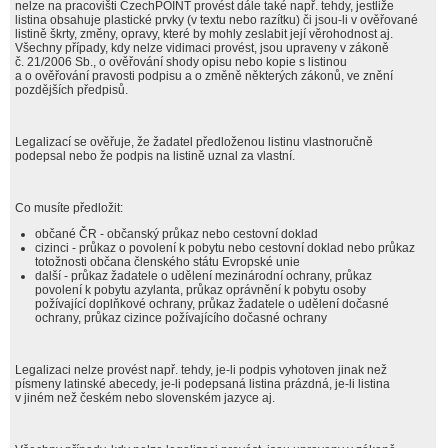
nelze na pracovišti CzechPOINT provést dále také např. tehdy, jestliže
listina obsahuje plastické prvky (v textu nebo razítku) či jsou-li v ověřované
listině škrty, změny, opravy, které by mohly zeslabit její věrohodnost aj.
Všechny případy, kdy nelze vidimaci provést, jsou upraveny v zákoně
č. 21/2006 Sb., o ověřování shody opisu nebo kopie s listinou
a o ověřování pravosti podpisu a o změně některých zákonů, ve znění
pozdějších předpisů.
Legalizací se ověřuje, že žadatel předloženou listinu vlastnoručně
podepsal nebo že podpis na listině uznal za vlastní.
Co musíte předložit:
občané ČR - občanský průkaz nebo cestovní doklad
cizinci - průkaz o povolení k pobytu nebo cestovní doklad nebo průkaz
totožnosti občana členského státu Evropské unie
další - průkaz žadatele o udělení mezinárodní ochrany, průkaz
povolení k pobytu azylanta, průkaz oprávnění k pobytu osoby
požívající doplňkové ochrany, průkaz žadatele o udělení dočasné
ochrany, průkaz cizince požívajícího dočasné ochrany
Legalizaci nelze provést např. tehdy, je-li podpis vyhotoven jinak než
písmeny latinské abecedy, je-li podepsaná listina prázdná, je-li listina
v jiném než českém nebo slovenském jazyce aj.