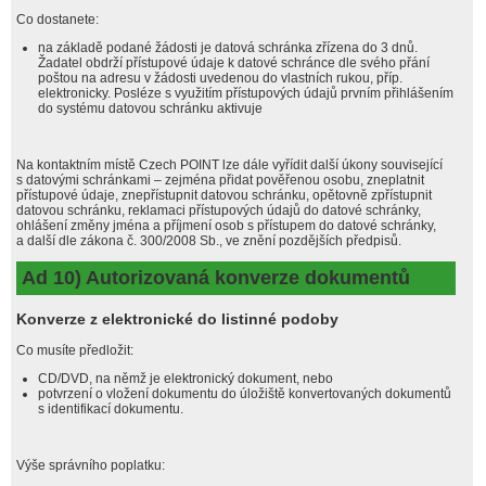
Co dostanete:
na základě podané žádosti je datová schránka zřízena do 3 dnů.
Žadatel obdrží přístupové údaje k datové schránce dle svého přání
poštou na adresu v žádosti uvedenou do vlastních rukou, příp.
elektronicky. Posléze s využitím přístupových údajů prvním přihlášením
do systému datovou schránku aktivuje
Na kontaktním místě Czech POINT lze dále vyřídit další úkony související
s datovými schránkami – zejména přidat pověřenou osobu, zneplatnit
přístupové údaje, znepřístupnit datovou schránku, opětovně zpřístupnit
datovou schránku, reklamaci přístupových údajů do datové schránky,
ohlášení změny jména a příjmení osob s přístupem do datové schránky,
a další dle zákona č. 300/2008 Sb., ve znění pozdějších předpisů.
Ad 10) Autorizovaná konverze dokumentů
Konverze z elektronické do listinné podoby
Co musíte předložit:
CD/DVD, na němž je elektronický dokument, nebo
potvrzení o vložení dokumentu do úložiště konvertovaných dokumentů
s identifikací dokumentu.
Výše správního poplatku: