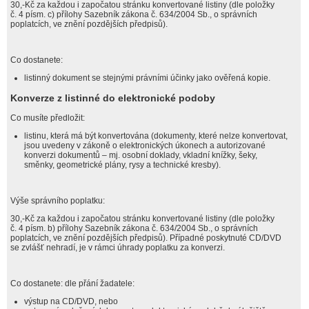
30,-Kč za každou i započatou stránku konvertované listiny (dle položky
č. 4 písm. c) přílohy Sazebník zákona č. 634/2004 Sb., o správních
poplatcích, ve znění pozdějších předpisů).
Co dostanete:
listinný dokument se stejnými právními účinky jako ověřená kopie.
Konverze z listinné do elektronické podoby
Co musíte předložit:
listinu, která má být konvertována (dokumenty, které nelze konvertovat,
jsou uvedeny v zákoně o elektronických úkonech a autorizované
konverzi dokumentů – mj. osobní doklady, vkladní knížky, šeky,
směnky, geometrické plány, rysy a technické kresby).
Výše správního poplatku:
30,-Kč za každou i započatou stránku konvertované listiny (dle položky
č. 4 písm. b) přílohy Sazebník zákona č. 634/2004 Sb., o správních
poplatcích, ve znění pozdějších předpisů). Případné poskytnuté CD/DVD
se zvlášť nehradí, je v rámci úhrady poplatku za konverzi.
Co dostanete: dle přání žadatele:
výstup na CD/DVD, nebo