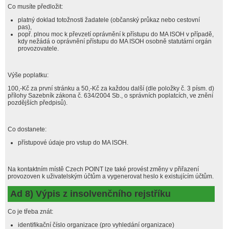
Co musíte předložit:
platný doklad totožnosti žadatele (občanský průkaz nebo cestovní
pas),
popř. plnou moc k převzetí oprávnění k přístupu do MA ISOH v případě,
kdy nežádá o oprávnění přístupu do MA ISOH osobně statutární orgán
provozovatele.
Výše poplatku:
100,-Kč za první stránku a 50,-Kč za každou další (dle položky č. 3 písm. d)
přílohy Sazebník zákona č. 634/2004 Sb., o správních poplatcích, ve znění
pozdějších předpisů).
Co dostanete:
přístupové údaje pro vstup do MA ISOH.
Na kontaktním místě Czech POINT lze také provést změny v přiřazení
provozoven k uživatelským účtům a vygenerovat heslo k existujícím účtům.
Ad 8) Výpis z insolvenčního rejstříku
Co je třeba znát:
identifikační číslo organizace (pro vyhledání organizace)