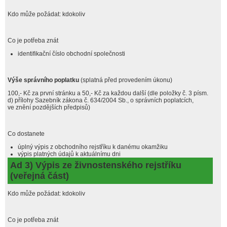
Kdo může požádat: kdokoliv
Co je potřeba znát
identifikační číslo obchodní společnosti
Výše správního poplatku
(splatná před provedením úkonu)
100,- Kč za první stránku a 50,- Kč za každou další (dle položky č. 3 písm.
d) přílohy Sazebník zákona č. 634/2004 Sb., o správních poplatcích,
ve znění pozdějších předpisů)
Co dostanete
úplný výpis z obchodního rejstříku k danému okamžiku
výpis platných údajů k aktuálnímu dni
Ad 3) Výpis ze živnostenského rejstříku
(veřejná část)
Kdo může požádat: kdokoliv
Co je potřeba znát