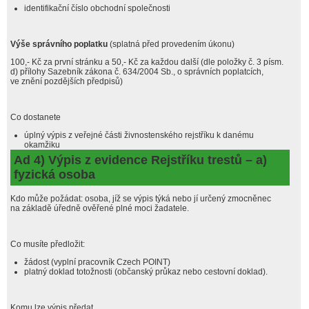
identifikační číslo obchodní společnosti
Výše správního poplatku
(splatná před provedením úkonu)
100,- Kč za první stránku a 50,- Kč za každou další (dle položky č. 3 písm.
d) přílohy Sazebník zákona č. 634/2004 Sb., o správních poplatcích,
ve znění pozdějších předpisů)
Co dostanete
úplný výpis z veřejné části živnostenského rejstříku k danému
okamžiku
Ad 4) Výpis z evidence Rejstříku trestů – a)
fyzická osoba
Kdo může požádat: osoba, jíž se výpis týká nebo jí určený zmocněnec
na základě úředně ověřené plné moci žadatele.
Co musíte předložit:
žádost (vyplní pracovník Czech POINT)
platný doklad totožnosti (občanský průkaz nebo cestovní doklad).
Komu lze výpis předat