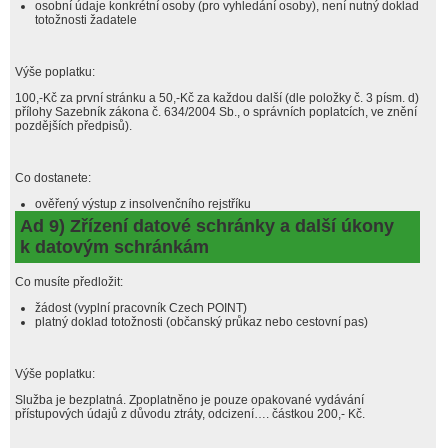
osobní údaje konkrétní osoby (pro vyhledání osoby), není nutný doklad
totožnosti žadatele
Výše poplatku:
100,-Kč za první stránku a 50,-Kč za každou další (dle položky č. 3 písm. d)
přílohy Sazebník zákona č. 634/2004 Sb., o správních poplatcích, ve znění
pozdějších předpisů).
Co dostanete:
ověřený výstup z insolvenčního rejstříku
Ad 9) Zřízení datové schránky a další úkony
k datovým schránkám
Co musíte předložit:
žádost (vyplní pracovník Czech POINT)
platný doklad totožnosti (občanský průkaz nebo cestovní pas)
Výše poplatku:
Služba je bezplatná. Zpoplatněno je pouze opakované vydávání
přístupových údajů z důvodu ztráty, odcizení…. částkou 200,- Kč.