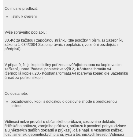
Co musíte předložit:
listinu k ověření
Výše správního poplatku:
30,-Kč za každou i započatou stránku (dle položky 4 písm. a) Sazebníku
zákona č. 634/2004 Sb., o správních poplatcích, ve znění pozdějších
předpisů).
V případě, že je kopie listiny pořízena ověřující osobou na kopírovacím
zařízení, uhradí žadatel poplatek ve výši 2,- Kč/strana formátu A4
(černobílá kopie), 20,- Kč/strana formátu A4 (barevná kopie) dle Sazebníku
úhrad za pořízení kopií.
Co dostanete:
požadovanou kopii s doložkou o doslovné shodě s předloženou
listinou
Vidimaci nelze provést u občanského průkazu, cestovního dokladu,
řidičského průkazu, zbrojního průkazu, průkazu k povolení pobytu cizince
a u některých dalších dokladů a průkazů, dále např. u vkladních knížek,
losů, směnek, geometrických plánů, rysů a technických kreseb. Vidimaci