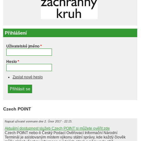
Přihlášení
Uživatelské jméno
*
Heslo
*
Zaslat nové heslo
Czech POINT
Napsal uživatel
vonmann
dne 2. Únor 2017 - 22:15.
Aktuální dostupnost služeb Czech POINT si můžete ověřit zde
Czech POINT nebo-li Český Podací Ověřovací Informační Národní
Terminál je asistovaným místem výkonu státní správy, kde každý člověk