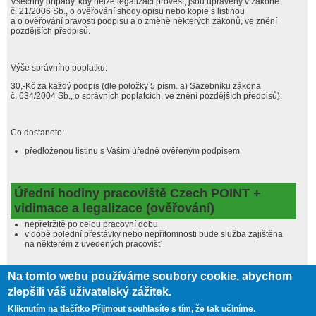
Všechny případy, kdy nelze legalizaci provést, jsou upraveny v zákoně
č. 21/2006 Sb., o ověřování shody opisu nebo kopie s listinou
a o ověřování pravosti podpisu a o změně některých zákonů, ve znění
pozdějších předpisů.
Výše správního poplatku:
30,-Kč za každý podpis (dle položky 5 písm. a) Sazebníku zákona
č. 634/2004 Sb., o správních poplatcích, ve znění pozdějších předpisů).
Co dostanete:
předloženou listinu s Vaším úředně ověřeným podpisem
Úřední hodiny pracoviště Czech POINT +
vidimace a legalizace (ověřování)
nepřetržitě po celou pracovní dobu
v době polední přestávky nebo nepřítomnosti bude služba zajištěna
na některém z uvedených pracovišť
Na tomto webu používáme soubory cookie, abychom
Další podrobnější informace lze získat
ZDE
nebo vám je sdělí pracovnice
zlepšili váš uživatelský zážitek.
Czech POINT.
Kliknutím na tlačítko Přijmout souhlasíte s tím, že tak učiníme.