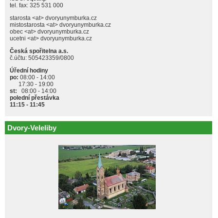
tel. fax: 325 531 000
starosta <at> dvoryunymburka.cz
mistostarosta <at> dvoryunymburka.cz
obec <at> dvoryunymburka.cz
ucetni <at> dvoryunymburka.cz
Česká spořitelna a.s.
č.účtu: 505423359/0800
Úřední hodiny
po:
08:00 - 14:00
17:30 - 19:00
st:
08:00 - 14:00
polední přestávka
11:15 - 11:45
Dvory-Veleliby