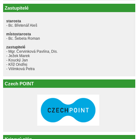
Zastupitelé
starosta
- Bc. Břetenář Aleš
místostarosta
- Bc. Šebela Roman
zastupitelé
- Mgr. Červinková Pavlína, Dis.
- Ježek Marek
- Koucký Jan
- Kříž Ondřej
- Vilímková Petra
Czech POINT