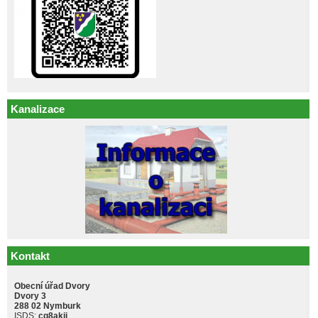
Kanalizace
Kontakt
Obecní úřad Dvory
Dvory 3
288 02 Nymburk
ISDS:
cq8akji