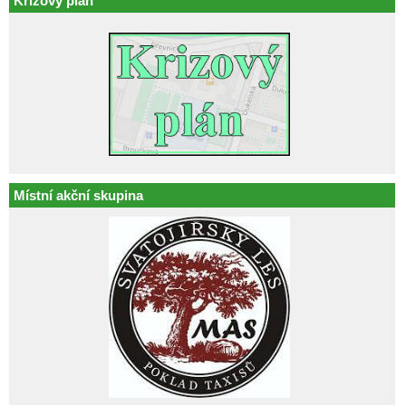
Krizový plán
Místní akční skupina