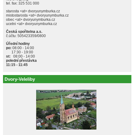
tel. fax: 325 531 000
starosta <at> dvoryunymburka.cz
mistostarosta <at> dvoryunymburka.cz
obec <at> dvoryunymburka.cz
ucetni <at> dvoryunymburka.cz
Česká spořitelna a.s.
č.účtu: 505423359/0800
Úřední hodiny
po:
08:00 - 14:00
17:30 - 19:00
st:
08:00 - 14:00
polední přestávka
11:15 - 11:45
Dvory-Veleliby