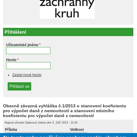
Přihlášení
Uživatelské jméno
*
Heslo
*
Zaslat nové heslo
Obecně závazná vyhláška č.1/2013 o stanovení koeficientu
pro výpočet daně z nemovitostí a stanovení místního
koeficientu pro výpočet daně z nemovitostí
Napsal uživatel
Salavová Jolana
dne 5. Září 2013 - 11:02.
Příloha
Velikost
50.5 KB
vyhlaska_-_dan_z_nemovitosti.doc