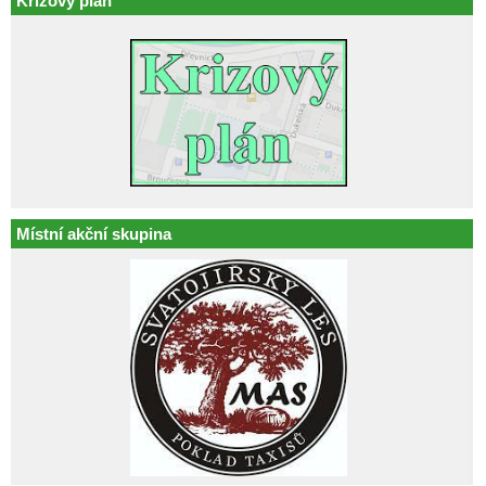
Krizový plán
Místní akční skupina