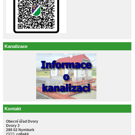
Kanalizace
Kontakt
Obecní úřad Dvory
Dvory 3
288 02 Nymburk
ISDS:
cq8akji