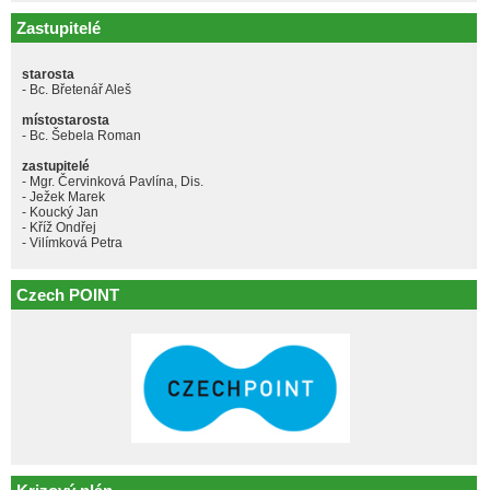
Zastupitelé
starosta
- Bc. Břetenář Aleš
místostarosta
- Bc. Šebela Roman
zastupitelé
- Mgr. Červinková Pavlína, Dis.
- Ježek Marek
- Koucký Jan
- Kříž Ondřej
- Vilímková Petra
Czech POINT