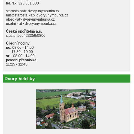
tel. fax: 325 531 000
starosta <at> dvoryunymburka.cz
mistostarosta <at> dvoryunymburka.cz
obec <at> dvoryunymburka.cz
ucetni <at> dvoryunymburka.cz
Česká spořitelna a.s.
č.účtu: 505423359/0800
Úřední hodiny
po:
08:00 - 14:00
17:30 - 19:00
st:
08:00 - 14:00
polední přestávka
11:15 - 11:45
Dvory-Veleliby