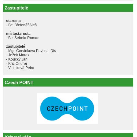
Zastupitelé
starosta
- Bc. Břetenář Aleš
místostarosta
- Bc. Šebela Roman
zastupitelé
- Mgr. Červinková Pavlína, Dis.
- Ježek Marek
- Koucký Jan
- Kříž Ondřej
- Vilímková Petra
Czech POINT