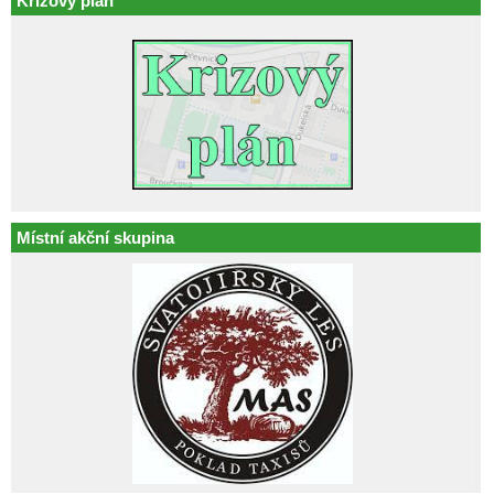
Krizový plán
Místní akční skupina