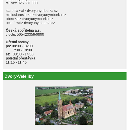
tel. fax: 325 531 000
starosta <at> dvoryunymburka.cz
mistostarosta <at> dvoryunymburka.cz
obec <at> dvoryunymburka.cz
ucetni <at> dvoryunymburka.cz
Česká spořitelna a.s.
č.účtu: 505423359/0800
Úřední hodiny
po:
08:00 - 14:00
17:30 - 19:00
st:
08:00 - 14:00
polední přestávka
11:15 - 11:45
Dvory-Veleliby