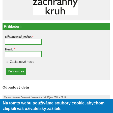
Přihlášení
Uživatelské jméno
*
Heslo
*
Zaslat nové heslo
Odpadový dvůr
Napsal uživatel
Salavová Jolana
dne 10. Říjen 2011 - 17:49.
Na tomto webu používáme soubory cookie, abychom
Na separační dvůr odkládejte
pouze
plasty, sklo, železný
šrot a papír!
Je
přísně zakázáno
odkládat na separační dvůr
nebezpečný a
zlepšili váš uživatelský zážitek.
nadměrný odpad!!!
Datum přijetí tohoto odpadu bude včas oznámeno.