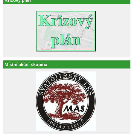
Krizový plán
Místní akční skupina