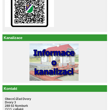
Kanalizace
Kontakt
Obecní úřad Dvory
Dvory 3
288 02 Nymburk
ISDS:
cq8akji