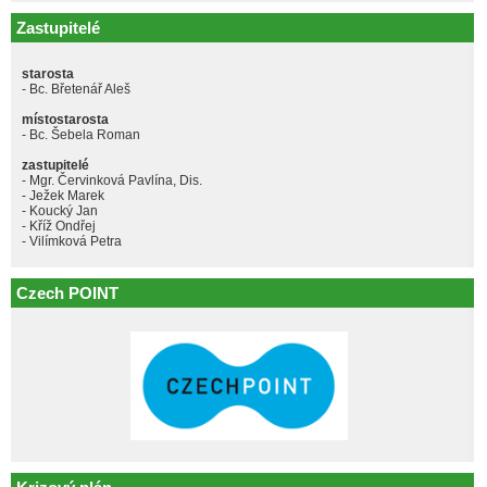
Zastupitelé
starosta
- Bc. Břetenář Aleš
místostarosta
- Bc. Šebela Roman
zastupitelé
- Mgr. Červinková Pavlína, Dis.
- Ježek Marek
- Koucký Jan
- Kříž Ondřej
- Vilímková Petra
Czech POINT