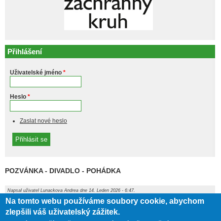
Přihlášení
Uživatelské jméno
*
Heslo
*
Zaslat nové heslo
POZVÁNKA - DIVADLO - POHÁDKA
Napsal uživatel
Lunackova Andrea
dne 14. Leden 2026 - 6:47.
Na tomto webu používáme soubory cookie, abychom
Příloha
Velikost
zlepšili váš uživatelský zážitek.
104.45 KB
20260114065830.pdf