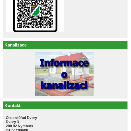
Kanalizace
Kontakt
Obecní úřad Dvory
Dvory 3
288 02 Nymburk
ISDS:
cq8akji