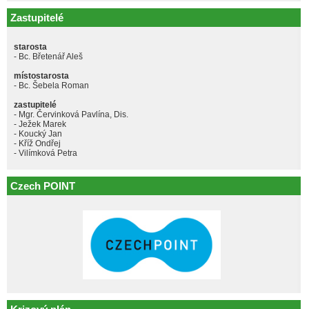
Zastupitelé
starosta
- Bc. Břetenář Aleš
místostarosta
- Bc. Šebela Roman
zastupitelé
- Mgr. Červinková Pavlína, Dis.
- Ježek Marek
- Koucký Jan
- Kříž Ondřej
- Vilímková Petra
Czech POINT