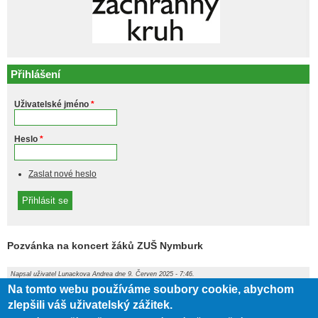
Přihlášení
Uživatelské jméno
*
Heslo
*
Zaslat nové heslo
Pozvánka na koncert žáků ZUŠ Nymburk
Napsal uživatel
Lunackova Andrea
dne 9. Červen 2025 - 7:46.
Na tomto webu používáme soubory cookie, abychom
Příloha
Velikost
zlepšili váš uživatelský zážitek.
144.61 KB
20250609061746.pdf