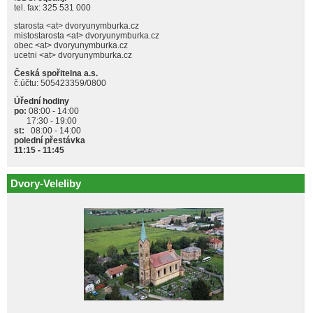
tel. fax: 325 531 000
starosta <at> dvoryunymburka.cz
mistostarosta <at> dvoryunymburka.cz
obec <at> dvoryunymburka.cz
ucetni <at> dvoryunymburka.cz
Česká spořitelna a.s.
č.účtu: 505423359/0800
Úřední hodiny
po:
08:00 - 14:00
17:30 - 19:00
st:
08:00 - 14:00
polední přestávka
11:15 - 11:45
Dvory-Veleliby