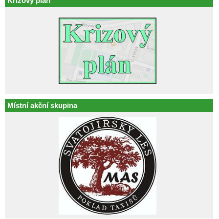
Krizový plán
Místní akční skupina