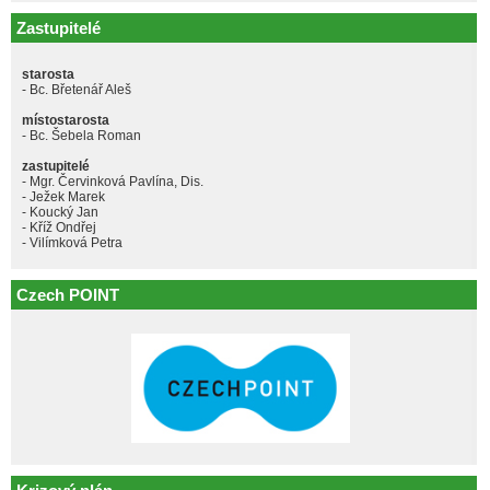
Zastupitelé
starosta
- Bc. Břetenář Aleš
místostarosta
- Bc. Šebela Roman
zastupitelé
- Mgr. Červinková Pavlína, Dis.
- Ježek Marek
- Koucký Jan
- Kříž Ondřej
- Vilímková Petra
Czech POINT