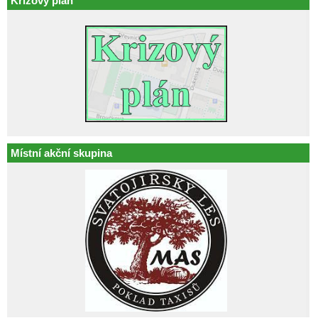
Krizový plán
Místní akční skupina