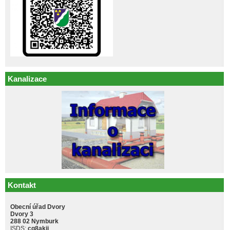
Kanalizace
Kontakt
Obecní úřad Dvory
Dvory 3
288 02 Nymburk
ISDS:
cq8akji