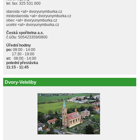
tel. fax: 325 531 000
starosta <at> dvoryunymburka.cz
mistostarosta <at> dvoryunymburka.cz
obec <at> dvoryunymburka.cz
ucetni <at> dvoryunymburka.cz
Česká spořitelna a.s.
č.účtu: 505423359/0800
Úřední hodiny
po:
08:00 - 14:00
17:30 - 19:00
st:
08:00 - 14:00
polední přestávka
11:15 - 11:45
Dvory-Veleliby