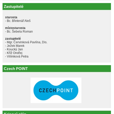
Zastupitelé
starosta
- Bc. Břetenář Aleš
místostarosta
- Bc. Šebela Roman
zastupitelé
- Mgr. Červinková Pavlína, Dis.
- Ježek Marek
- Koucký Jan
- Kříž Ondřej
- Vilímková Petra
Czech POINT