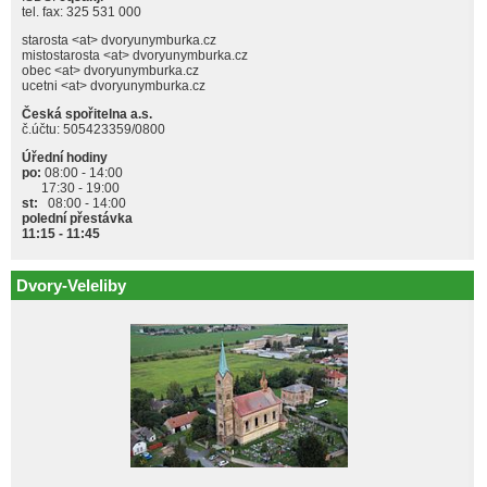
tel. fax: 325 531 000
starosta <at> dvoryunymburka.cz
mistostarosta <at> dvoryunymburka.cz
obec <at> dvoryunymburka.cz
ucetni <at> dvoryunymburka.cz
Česká spořitelna a.s.
č.účtu: 505423359/0800
Úřední hodiny
po:
08:00 - 14:00
17:30 - 19:00
st:
08:00 - 14:00
polední přestávka
11:15 - 11:45
Dvory-Veleliby