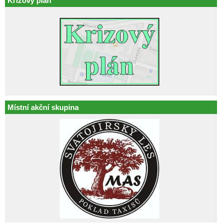
Krizový plán
Místní akční skupina