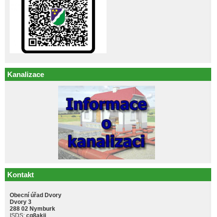
Kanalizace
Kontakt
Obecní úřad Dvory
Dvory 3
288 02 Nymburk
ISDS:
cq8akji