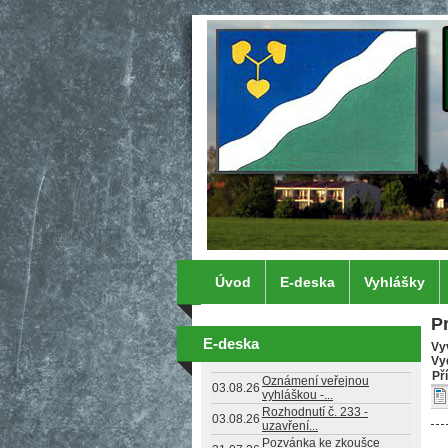
Přejít k hlavnímu obsahu
Úvod
E-deska
Vyhlášky
P
E-deska
Vy
Vy
Př
Oznámení veřejnou
03.08.26
vyhláškou -...
Rozhodnutí č. 233 -
03.08.26
uzavření...
Pozvánka ke zkoušce