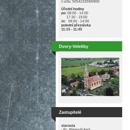
č.účtu: 505423359/0800
Úřední hodiny
po:
08:00 - 14:00
17:30 - 19:00
st:
08:00 - 14:00
polední přestávka
11:15 - 11:45
Dvory-Veleliby
Zastupitelé
starosta
- Bc. Břetenář Aleš