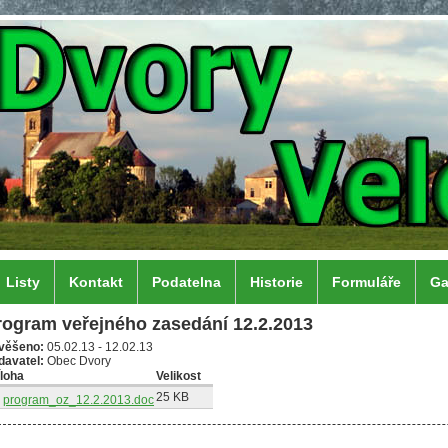
Listy
Kontakt
Podatelna
Historie
Formuláře
Ga
rogram veřejného zasedání 12.2.2013
věšeno:
05.02.13
-
12.02.13
davatel:
Obec Dvory
íloha
Velikost
25 KB
program_oz_12.2.2013.doc