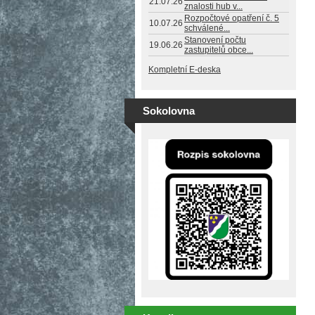
21.07.26
znalosti hub v...
Rozpočtové opatření č. 5
10.07.26
schválené...
Stanovení počtu
19.06.26
zastupitelů obce...
Kompletní E-deska
Sokolovna