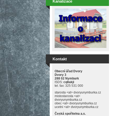
Kanalizace
Kontakt
Obecní úřad Dvory
Dvory 3
288 02 Nymburk
ISDS:
cq8akji
tel. fax: 325 531 000
starosta <at> dvoryunymburka.cz
mistostarosta <at>
dvoryunymburka.cz
obec <at> dvoryunymburka.cz
ucetni <at> dvoryunymburka.cz
Česká spořitelna a.s.