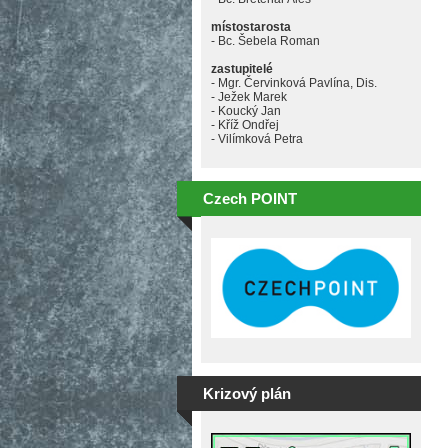
místostarosta
- Bc. Šebela Roman
zastupitelé
- Mgr. Červinková Pavlína, Dis.
- Ježek Marek
- Koucký Jan
- Kříž Ondřej
- Vilímková Petra
Czech POINT
Krizový plán