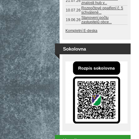
21.07.26
znalosti hub v...
Rozpočtové opatření č. 5
10.07.26
schválené...
Stanovení počtu
19.06.26
zastupitelů obce...
Kompletní E-deska
Sokolovna