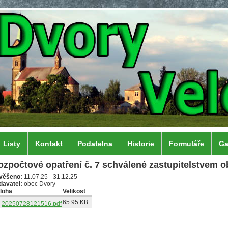
Listy
Kontakt
Podatelna
Historie
Formuláře
Ga
ozpočtové opatření č. 7 schválené zastupitelstvem o
věšeno:
11.07.25
-
31.12.25
davatel:
obec Dvory
íloha
Velikost
65.95 KB
20250728121516.pdf