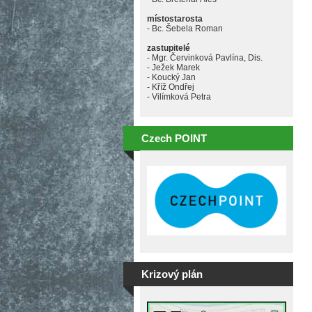
místostarosta
- Bc. Šebela Roman
zastupitelé
- Mgr. Červinková Pavlína, Dis.
- Ježek Marek
- Koucký Jan
- Kříž Ondřej
- Vilímková Petra
Czech POINT
Krizový plán