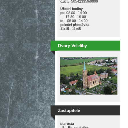
č.účtu: 505423359/0800
Úřední hodiny
po:
08:00 - 14:00
17:30 - 19:00
st:
08:00 - 14:00
polední přestávka
11:15 - 11:45
Dvory-Veleliby
Zastupitelé
starosta
- Bc. Břetenář Aleš