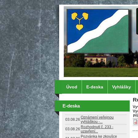
Přejít k hlavnímu obsahu
Úvod
E-deska
Vyhlášky
R
E-deska
Vy
Vy
Př
Oznámení veřejnou
03.08.26
vyhláškou -...
Rozhodnutí č. 233 -
03.08.26
uzavření...
Pozvánka ke zkoušce