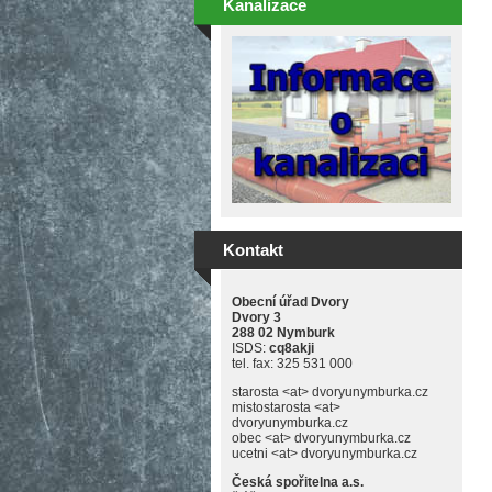
Kanalizace
Kontakt
Obecní úřad Dvory
Dvory 3
288 02 Nymburk
ISDS:
cq8akji
tel. fax: 325 531 000
starosta <at> dvoryunymburka.cz
mistostarosta <at>
dvoryunymburka.cz
obec <at> dvoryunymburka.cz
ucetni <at> dvoryunymburka.cz
Česká spořitelna a.s.