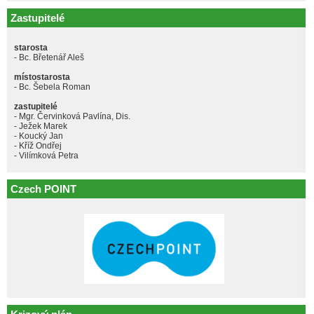
Zastupitelé
starosta
- Bc. Břetenář Aleš
místostarosta
- Bc. Šebela Roman
zastupitelé
- Mgr. Červinková Pavlína, Dis.
- Ježek Marek
- Koucký Jan
- Kříž Ondřej
- Vilímková Petra
Czech POINT