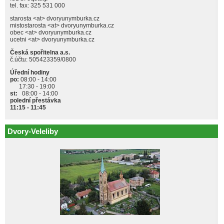
tel. fax: 325 531 000
starosta <at> dvoryunymburka.cz
mistostarosta <at> dvoryunymburka.cz
obec <at> dvoryunymburka.cz
ucetni <at> dvoryunymburka.cz
Česká spořitelna a.s.
č.účtu: 505423359/0800
Úřední hodiny
po:
08:00 - 14:00
17:30 - 19:00
st:
08:00 - 14:00
polední přestávka
11:15 - 11:45
Dvory-Veleliby