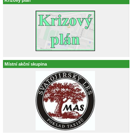
Krizový plán
Místní akční skupina