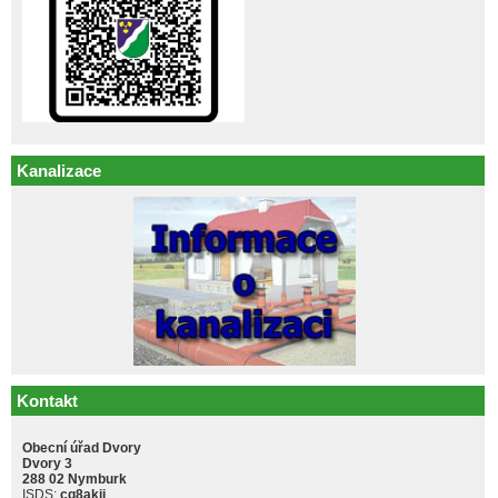
Kanalizace
Kontakt
Obecní úřad Dvory
Dvory 3
288 02 Nymburk
ISDS:
cq8akji