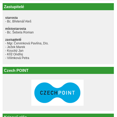
Zastupitelé
starosta
- Bc. Břetenář Aleš
místostarosta
- Bc. Šebela Roman
zastupitelé
- Mgr. Červinková Pavlína, Dis.
- Ježek Marek
- Koucký Jan
- Kříž Ondřej
- Vilímková Petra
Czech POINT