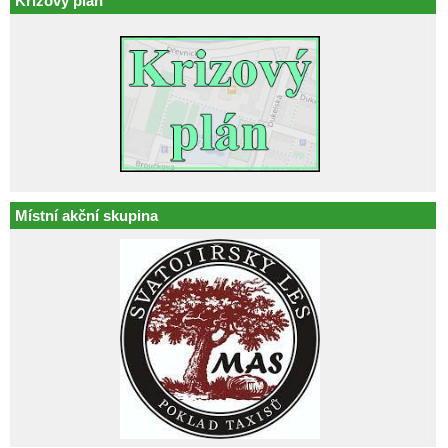
Krizový plán
Místní akční skupina