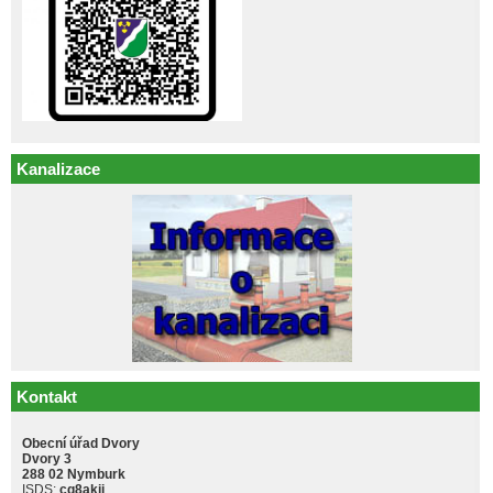
Kanalizace
Kontakt
Obecní úřad Dvory
Dvory 3
288 02 Nymburk
ISDS:
cq8akji