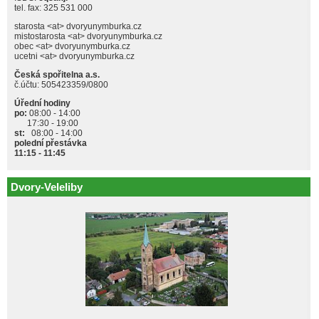
tel. fax: 325 531 000
starosta <at> dvoryunymburka.cz
mistostarosta <at> dvoryunymburka.cz
obec <at> dvoryunymburka.cz
ucetni <at> dvoryunymburka.cz
Česká spořitelna a.s.
č.účtu: 505423359/0800
Úřední hodiny
po:
08:00 - 14:00
17:30 - 19:00
st:
08:00 - 14:00
polední přestávka
11:15 - 11:45
Dvory-Veleliby