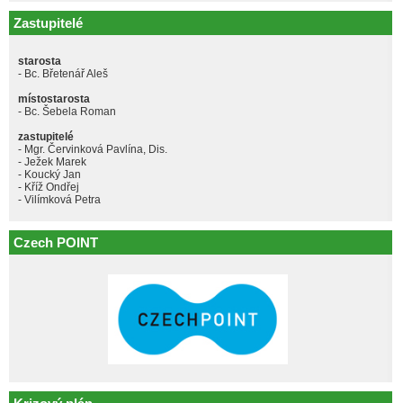
Zastupitelé
starosta
- Bc. Břetenář Aleš
místostarosta
- Bc. Šebela Roman
zastupitelé
- Mgr. Červinková Pavlína, Dis.
- Ježek Marek
- Koucký Jan
- Kříž Ondřej
- Vilímková Petra
Czech POINT