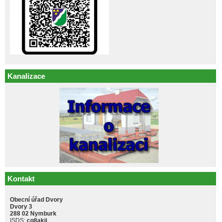
Kanalizace
Kontakt
Obecní úřad Dvory
Dvory 3
288 02 Nymburk
ISDS:
cq8akji