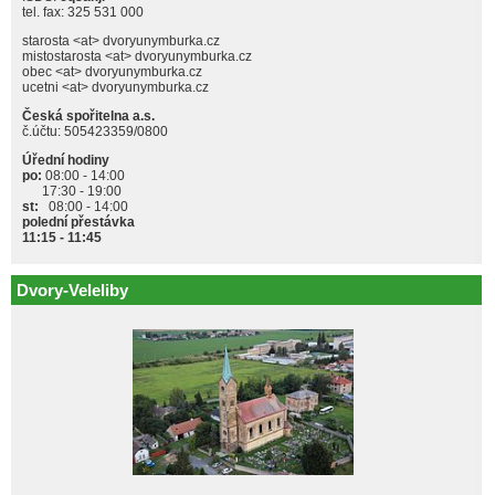
tel. fax: 325 531 000
starosta <at> dvoryunymburka.cz
mistostarosta <at> dvoryunymburka.cz
obec <at> dvoryunymburka.cz
ucetni <at> dvoryunymburka.cz
Česká spořitelna a.s.
č.účtu: 505423359/0800
Úřední hodiny
po:
08:00 - 14:00
17:30 - 19:00
st:
08:00 - 14:00
polední přestávka
11:15 - 11:45
Dvory-Veleliby