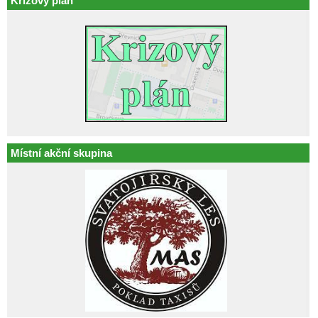
Krizový plán
Místní akční skupina