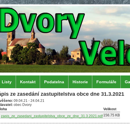
Listy
Kontakt
Podatelna
Historie
Formuláře
Ga
ápis ze zasedání zastupitelstva obce dne 31.3.2021
věšeno:
09.04.21
-
24.04.21
davatel:
obec Dvory
íloha
Velikost
156.75 KB
zapis_ze_zasedani_zastupitelstva_obce_ze_dne_31.3.2021.pdf