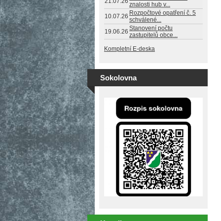
21.07.26
znalosti hub v...
Rozpočtové opatření č. 5
10.07.26
schválené...
Stanovení počtu
19.06.26
zastupitelů obce...
Kompletní E-deska
Sokolovna