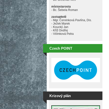
místostarosta
- Bc. Šebela Roman
zastupitelé
- Mgr. Červinková Pavlína, Dis.
- Ježek Marek
- Koucký Jan
- Kříž Ondřej
- Vilímková Petra
Czech POINT
Krizový plán