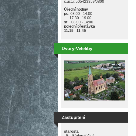
č.účtu: 505423359/0800
Úřední hodiny
po:
08:00 - 14:00
17:30 - 19:00
st:
08:00 - 14:00
polední přestávka
11:15 - 11:45
Dvory-Veleliby
Zastupitelé
starosta
- Bc. Břetenář Aleš