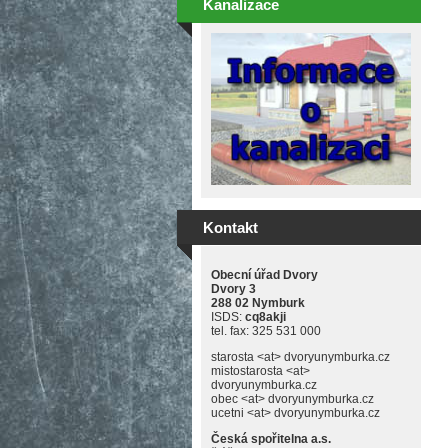
Kanalizace
Kontakt
Obecní úřad Dvory
Dvory 3
288 02 Nymburk
ISDS:
cq8akji
tel. fax: 325 531 000
starosta <at> dvoryunymburka.cz
mistostarosta <at>
dvoryunymburka.cz
obec <at> dvoryunymburka.cz
ucetni <at> dvoryunymburka.cz
Česká spořitelna a.s.