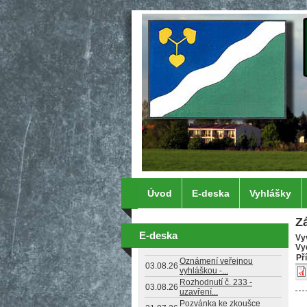
Přejít k hlavnímu obsahu
Úvod
E-deska
Vyhlášky
Z
E-deska
Vy
Vy
Př
Oznámení veřejnou
03.08.26
vyhláškou -...
Rozhodnutí č. 233 -
03.08.26
uzavření...
Pozvánka ke zkoušce