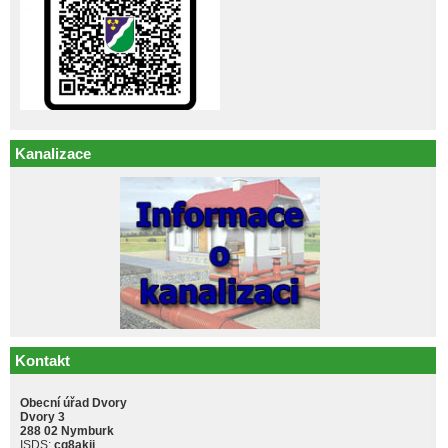
Kanalizace
Kontakt
Obecní úřad Dvory
Dvory 3
288 02 Nymburk
ISDS:
cq8akji