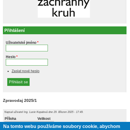
Přihlášení
Uživatelské jméno
*
Heslo
*
Zaslat nové heslo
Zpravodaj 2025/1
Napsal uživatel
Ing. Lucie Kopalová
dne 29. Březen 2025 - 17:49.
Příloha
Velikost
5.5 MB
Zpravodaj 38.pdf
Na tomto webu používáme soubory cookie, abychom