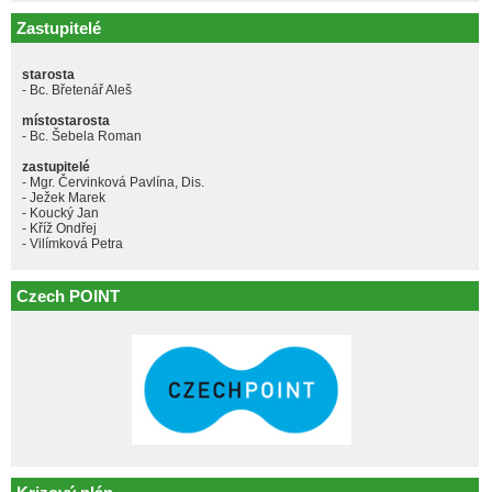
Zastupitelé
starosta
- Bc. Břetenář Aleš
místostarosta
- Bc. Šebela Roman
zastupitelé
- Mgr. Červinková Pavlína, Dis.
- Ježek Marek
- Koucký Jan
- Kříž Ondřej
- Vilímková Petra
Czech POINT