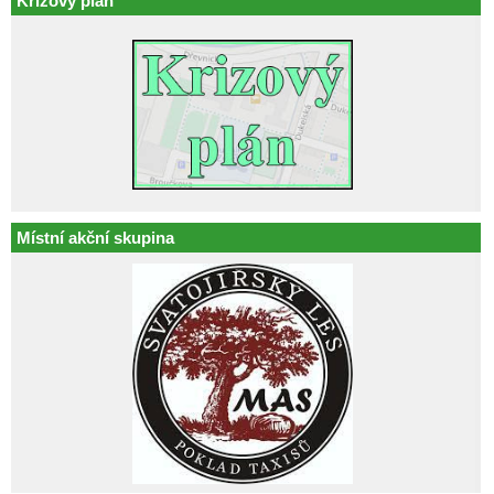
Krizový plán
Místní akční skupina