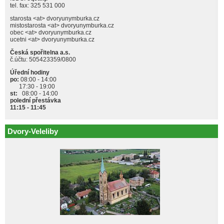
tel. fax: 325 531 000
starosta <at> dvoryunymburka.cz
mistostarosta <at> dvoryunymburka.cz
obec <at> dvoryunymburka.cz
ucetni <at> dvoryunymburka.cz
Česká spořitelna a.s.
č.účtu: 505423359/0800
Úřední hodiny
po:
08:00 - 14:00
17:30 - 19:00
st:
08:00 - 14:00
polední přestávka
11:15 - 11:45
Dvory-Veleliby