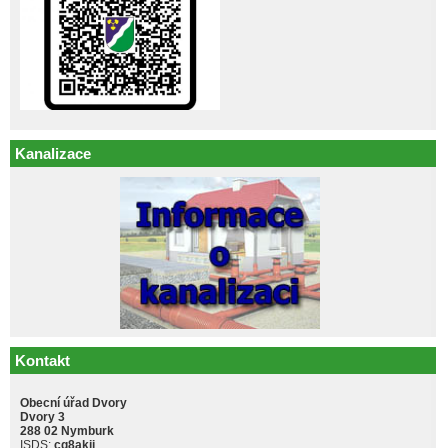
Kanalizace
Kontakt
Obecní úřad Dvory
Dvory 3
288 02 Nymburk
ISDS:
cq8akji