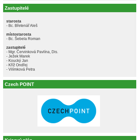
Zastupitelé
starosta
- Bc. Břetenář Aleš
místostarosta
- Bc. Šebela Roman
zastupitelé
- Mgr. Červinková Pavlína, Dis.
- Ježek Marek
- Koucký Jan
- Kříž Ondřej
- Vilímková Petra
Czech POINT