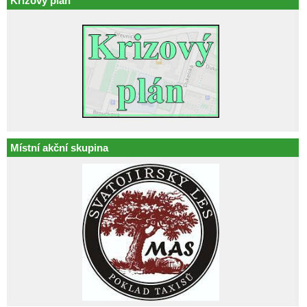
Krizový plán
Místní akční skupina