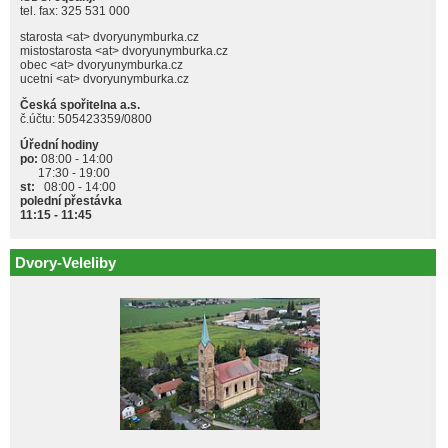
tel. fax: 325 531 000
starosta <at> dvoryunymburka.cz
mistostarosta <at> dvoryunymburka.cz
obec <at> dvoryunymburka.cz
ucetni <at> dvoryunymburka.cz
Česká spořitelna a.s.
č.účtu: 505423359/0800
Úřední hodiny
po:
08:00 - 14:00
17:30 - 19:00
st:
08:00 - 14:00
polední přestávka
11:15 - 11:45
Dvory-Veleliby