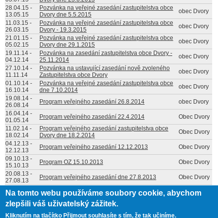
28.04.15
-
Pozvánka na veřejné zasedání zastupitelstva obce
obec Dvory
13.05.15
Dvory dne 5.5.2015
11.03.15
-
Pozvánka na veřejné zasedání zastupitelstva obce
obec Dvory
26.03.15
Dvory - 19.3.2015
21.01.15
-
Pozvánka na veřejné zasedání zastupitelstva obce
obec Dvory
05.02.15
Dvory dne 29.1.2015
19.11.14
-
Pozvánka na zasedání zastupitelstva obce Dvory -
obec Dvory
04.12.14
25.11.2014
27.10.14
-
Pozvánka na ustavující zasedání nově zvoleného
obec Dvory
11.11.14
Zastupitelstva obce Dvory
01.10.14
-
Pozvánka na veřejné zasedání zastupitelstva obce
obec Dvory
16.10.14
dne 7.10.2014
19.08.14
-
Program veřejného zasedání 26.8.2014
obec Dvory
26.08.14
16.04.14
-
Program veřejného zasedání 22.4.2014
Obec Dvory
01.05.14
11.02.14
-
Program veřejného zasedání zastupitelstva obce
Obec Dvory
18.02.14
Dvory dne 18.2.2014
04.12.13
-
Program veřejného zasedání 12.12.2013
Obec Dvory
12.12.13
09.10.13
-
Program OZ 15.10.2013
Obec Dvory
15.10.13
20.08.13
-
Program veřejného zasedání dne 27.8.2013
Obec Dvory
27.08.13
Stránky
Na tomto webu používáme soubory cookie, abychom
« první
‹ předchozí
1
2
3
následující ›
poslední »
zlepšili váš uživatelský zážitek.
Kliknutím na tlačítko Přijmout souhlasíte s tím, že tak učiníme.