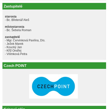
Zastupitelé
starosta
- Bc. Břetenář Aleš
místostarosta
- Bc. Šebela Roman
zastupitelé
- Mgr. Červinková Pavlína, Dis.
- Ježek Marek
- Koucký Jan
- Kříž Ondřej
- Vilímková Petra
Czech POINT