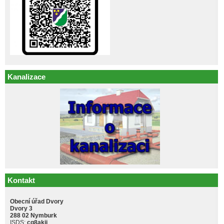
Kanalizace
Kontakt
Obecní úřad Dvory
Dvory 3
288 02 Nymburk
ISDS:
cq8akji