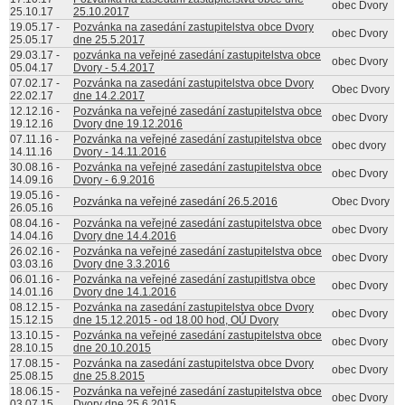
obec Dvory
25.10.17
25.10.2017
19.05.17
-
Pozvánka na zasedání zastupitelstva obce Dvory
obec Dvory
25.05.17
dne 25.5.2017
29.03.17
-
pozvánka na veřejné zasedání zastupitelstva obce
obec Dvory
05.04.17
Dvory - 5.4.2017
07.02.17
-
Pozvánka na zasedání zastupitelstva obce Dvory
Obec Dvory
22.02.17
dne 14.2.2017
12.12.16
-
Pozvánka na veřejné zasedání zastupitelstva obce
obec Dvory
19.12.16
Dvory dne 19.12.2016
07.11.16
-
Pozvánka na veřejné zasedání zastupitelstva obce
obec dvory
14.11.16
Dvory - 14.11.2016
30.08.16
-
Pozvánka na veřejné zasedání zastupitelstva obce
obec Dvory
14.09.16
Dvory - 6.9.2016
19.05.16
-
Pozvánka na veřejné zasedání 26.5.2016
Obec Dvory
26.05.16
08.04.16
-
Pozvánka na veřejné zasedání zastupitelstva obce
obec Dvory
14.04.16
Dvory dne 14.4.2016
26.02.16
-
Pozvánka na veřejné zasedání zastupitelstva obce
obec Dvory
03.03.16
Dvory dne 3.3.2016
06.01.16
-
Pozvánka na veřejné zasedání zastupitlstva obce
obec Dvory
14.01.16
Dvory dne 14.1.2016
08.12.15
-
Pozvánka na zasedání zastupitelstva obce Dvory
obec Dvory
15.12.15
dne 15.12.2015 - od 18.00 hod, OÚ Dvory
13.10.15
-
Pozvánka na veřejné zasedání zastupitelstva obce
obec Dvory
28.10.15
dne 20.10.2015
17.08.15
-
Pozvánka na zasedání zastupitelstva obce Dvory
obec Dvory
25.08.15
dne 25.8.2015
18.06.15
-
Pozvánka na veřejné zasedání zastupitelstva obce
obec Dvory
03.07.15
Dvory dne 25.6.2015