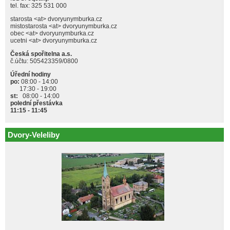
tel. fax: 325 531 000
starosta <at> dvoryunymburka.cz
mistostarosta <at> dvoryunymburka.cz
obec <at> dvoryunymburka.cz
ucetni <at> dvoryunymburka.cz
Česká spořitelna a.s.
č.účtu: 505423359/0800
Úřední hodiny
po:
08:00 - 14:00
17:30 - 19:00
st:
08:00 - 14:00
polední přestávka
11:15 - 11:45
Dvory-Veleliby