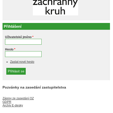
Přihlášení
Uživatelské jméno
*
Heslo
*
Zaslat nové heslo
Pozvánky na zasedání zastupitelstva
Zápisy ze zasedání OZ
GDPR
Archív E-desky