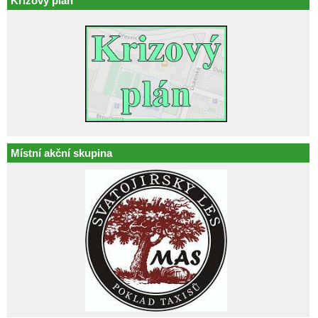
Krizový plán
Místní akční skupina