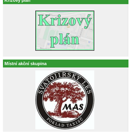
Krizový plán
Místní akční skupina