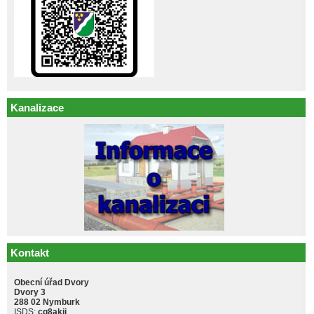
Kanalizace
Kontakt
Obecní úřad Dvory
Dvory 3
288 02 Nymburk
ISDS:
cq8akji