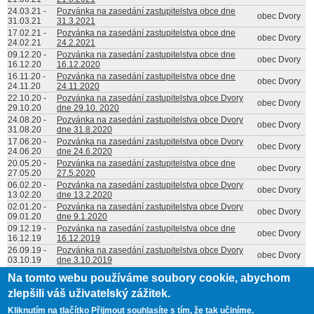
24.03.21
-
Pozvánka na zasedání zastupitelstva obce dne
obec Dvory
31.03.21
31.3.2021
17.02.21
-
Pozvánka na zasedání zastupitelstva obce dne
obec Dvory
24.02.21
24.2.2021
09.12.20
-
Pozvánka na zasedání zastupitelstva obce dne
obec Dvory
16.12.20
16.12.2020
16.11.20
-
Pozvánka na zasedání zastupitelstva obce dne
obec Dvory
24.11.20
24.11.2020
22.10.20
-
Pozvánka na zasedání zastupitelstva obce Dvory
obec Dvory
29.10.20
dne 29.10. 2020
24.08.20
-
Pozvánka na zasedání zastupitelstva obce Dvory
obec Dvory
31.08.20
dne 31.8.2020
17.06.20
-
Pozvánka na zasedání zastupitelstva obce Dvory
obec Dvory
24.06.20
dne 24.6.2020
20.05.20
-
Pozvánka na zasedání zastupitelstva obce dne
obec Dvory
27.05.20
27.5.2020
06.02.20
-
Pozvánka na zasedání zastupitelstva obce Dvory
obec Dvory
13.02.20
dne 13.2.2020
02.01.20
-
Pozvánka na zasedání zastupitelstva obce Dvory
obec Dvory
09.01.20
dne 9.1.2020
09.12.19
-
Pozvánka na zasedání zastupitelstva obce dne
obec Dvory
16.12.19
16.12.2019
26.09.19
-
Pozvánka na zasedání zastupitelstva obce Dvory
obec Dvory
03.10.19
dne 3.10.2019
Stránky
Na tomto webu používáme soubory cookie, abychom
1
2
3
následující ›
poslední »
zlepšili váš uživatelský zážitek.
Kliknutím na tlačítko Přijmout souhlasíte s tím, že tak učiníme.