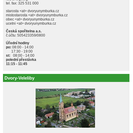
tel. fax: 325 531 000
starosta <at> dvoryunymburka.cz
mistostarosta <at> dvoryunymburka.cz
obec <at> dvoryunymburka.cz
ucetni <at> dvoryunymburka.cz
Česká spořitelna a.s.
č.účtu: 505423359/0800
Úřední hodiny
po:
08:00 - 14:00
17:30 - 19:00
st:
08:00 - 14:00
polední přestávka
11:15 - 11:45
Dvory-Veleliby