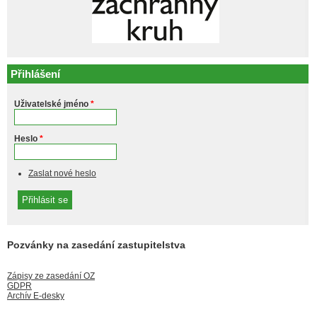
Přihlášení
Uživatelské jméno
*
Heslo
*
Zaslat nové heslo
Pozvánky na zasedání zastupitelstva
Zápisy ze zasedání OZ
GDPR
Archív E-desky