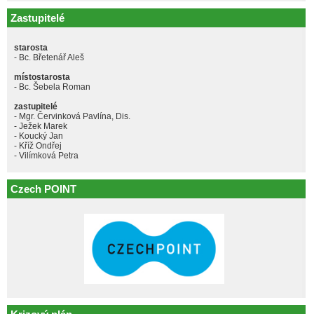
Zastupitelé
starosta
- Bc. Břetenář Aleš
místostarosta
- Bc. Šebela Roman
zastupitelé
- Mgr. Červinková Pavlína, Dis.
- Ježek Marek
- Koucký Jan
- Kříž Ondřej
- Vilímková Petra
Czech POINT